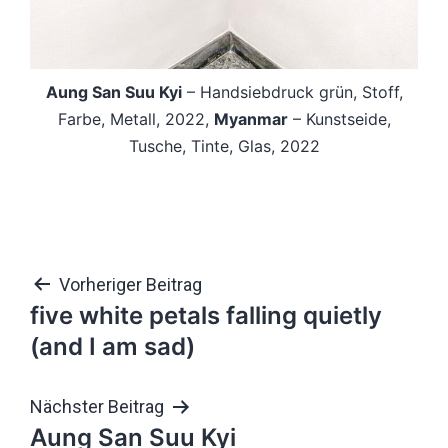
Aung San Suu Kyi
– Handsiebdruck grün, Stoff,
Farbe, Metall, 2022,
Myanmar
– Kunstseide,
Tusche, Tinte, Glas, 2022
Beitragsnavigation
Vorheriger Beitrag
five white petals falling quietly
(and I am sad)
Nächster Beitrag
Aung San Suu Kyi