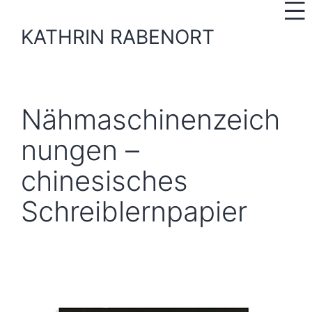
Zum
Inhalt
KATHRIN RABENORT
springen
Nähmaschinenzeich
nungen –
chinesisches
Schreiblernpapier